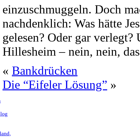
einzuschmuggeln. Doch mac
nachdenklich: Was hätte Jes
gelesen? Oder gar verlegt?
Hillesheim – nein, nein, da
«
Bankdrücken
Die “Eifeler Lösung”
»
n
blog
land,