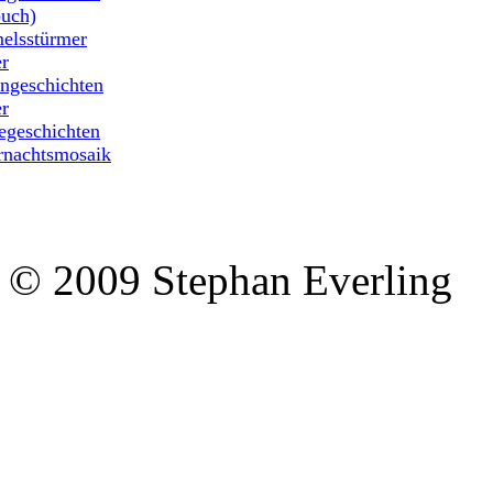
uch)
elsstürmer
r
ngeschichten
r
geschichten
rnachtsmosaik
© 2009 Stephan Everling