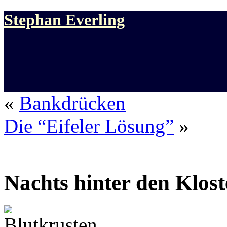
Stephan Everling
«
Bankdrücken
Die “Eifeler Lösung”
»
Nachts hinter den Klos