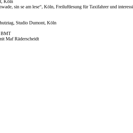
t, Köln
e, sin se am lese“, Köln, Freiluftlesung für Taxifahrer und interessie
chutztag, Studio Dumont, Köln
en BMT
mit Maf Räderscheidt