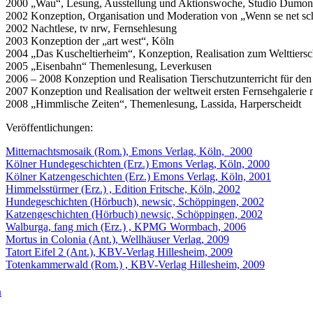
2000 „Wau“, Lesung, Ausstellung und Aktionswoche, Studio Dumon
2002 Konzeption, Organisation und Moderation von „Wenn se net schwad
2002 Nachtlese, tv nrw, Fernsehlesung
2003 Konzeption der „art west“, Köln
2004 „Das Kuscheltierheim“, Konzeption, Realisation zum Welttiers
2005 „Eisenbahn“ Themenlesung, Leverkusen
2006 – 2008 Konzeption und Realisation Tierschutzunterricht für d
2007 Konzeption und Realisation der weltweit ersten Fernsehgalerie 
2008 „Himmlische Zeiten“, Themenlesung, Lassida, Harperscheidt
Veröffentlichungen:
Mitternachtsmosaik (Rom.), Emons Verlag, Köln, 2000
Kölner Hundegeschichten (Erz.) Emons Verlag, Köln, 2000
Kölner Katzengeschichten (Erz.) Emons Verlag, Köln, 2001
Himmelsstürmer (Erz.) , Edition Fritsche, Köln, 2002
Hundegeschichten (Hörbuch), newsic, Schöppingen, 2002
Katzengeschichten (Hörbuch) newsic, Schöppingen, 2002
Walburga, fang mich (Erz.) , KPMG Wormbach, 2006
Mortus in Colonia (Ant.), Wellhäuser Verlag, 2009
Tatort Eifel 2 (Ant.), KBV-Verlag Hillesheim, 2009
Totenkammerwald (Rom.) , KBV-Verlag Hillesheim, 2009
n