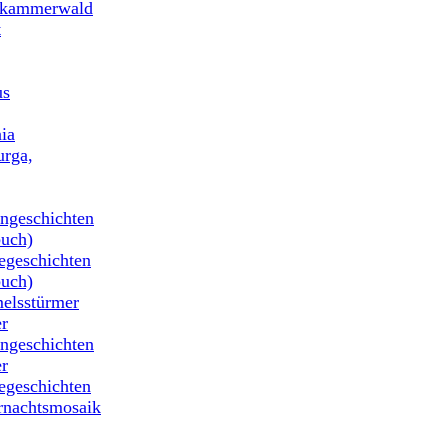
nkammerwald
t
us
ia
rga,
ngeschichten
uch)
geschichten
uch)
elsstürmer
r
ngeschichten
r
geschichten
rnachtsmosaik