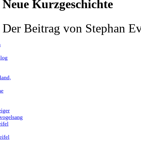
Neue Kurzgeschichte
Der Beitrag von Stephan Ev
n
blog
land,
ne
eiger
vogelsang
ifel
ifel